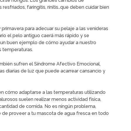
irse hongos. Los grandes cambios de
esfriados, faringitis, rinitis…que deben cuidar bien
y primavera para adecuar su pelaje a las venideras
ario el pelo antiguo caerá más rápido y se
 Es un buen ejemplo de cómo ayudar a nuestro
s temperaturas.
ambién sufren el Síndrome Afectivo Emocional,
s diarias de luz que puede acarrear cansancio y
en cómo adaptarse a las temperaturas utilizando
lurosos suelen realizar menos actividad física,
a cantidad de comida. No es ningún problema,
 de proveer a tu mascota de agua fresca en todo