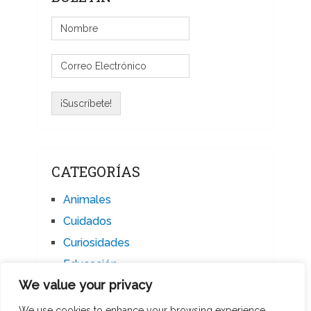
CATEGORÍAS
Animales
Cuidados
Curiosidades
Educación
We value your privacy
Mascotas
Noticias
We use cookies to enhance your browsing experience,