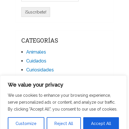
CATEGORÍAS
Animales
Cuidados
Curiosidades
Educación
We value your privacy
Mascotas
We use cookies to enhance your browsing experience,
Noticias
serve personalized ads or content, and analyze our traffic.
By clicking "Accept All", you consent to our use of cookies.
Customize
Reject All
Accept All
Milanimales
Copyright © 2026.