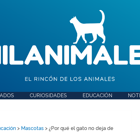
DADOS
CURIOSIDADES
EDUCACIÓN
NOTI
cación
>
Mascotas
>
¿Por qué el gato no deja de