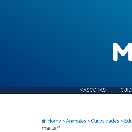
MASCOTAS
CUI
Home
>
Animales
>
Curiosidades
>
Edu
maullar?